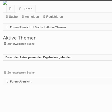
Foren
ch
Suche
Anmelden
Registrieren
ne
Foren-Übersicht
Suche
Aktive Themen
llz
Aktive Themen
ug
Zur erweiterten Suche
rif
f
Es wurden keine passenden Ergebnisse gefunden.
Zur erweiterten Suche
Foren-Übersicht