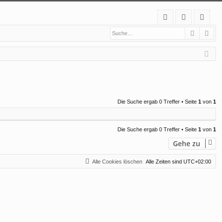
S
Suche
Erw
FA
n
eg
Q
m
ist
el
rie
de
re
n
n
Die Suche ergab 0 Treffer • Seite
1
von
1
Die Suche ergab 0 Treffer • Seite
1
von
1
Gehe zu
Alle Cookies löschen
Alle Zeiten sind
UTC+02:00