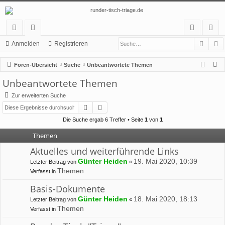
Such
E
ch
or
n
eg
Anmelden
Registrieren
ne
en
m
ist
S
Foren-Übersicht
Suche
Unbeantwortete Themen
llz
el
rie
u
Unbeantwortete Themen
c
ug
de
re
Zur erweiterten Suche
h
rif
n
n
Suche
Erweiterte Suche
e
f
Die Suche ergab 6 Treffer • Seite
1
von
1
Themen
Aktuelles und weiterführende Links
Günter Heiden
19. Mai 2020, 10:39
Letzter Beitrag von
«
Themen
Verfasst in
Basis-Dokumente
Günter Heiden
18. Mai 2020, 18:13
Letzter Beitrag von
«
Themen
Verfasst in