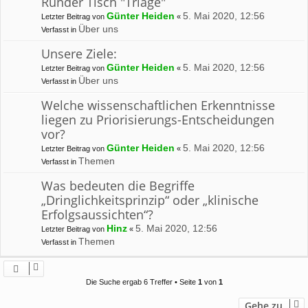
Runder Tisch "Triage"
Günter Heiden
5. Mai 2020, 12:56
Letzter Beitrag von
«
Über uns
Verfasst in
Unsere Ziele:
Günter Heiden
5. Mai 2020, 12:56
Letzter Beitrag von
«
Über uns
Verfasst in
Welche wissenschaftlichen Erkenntnisse
liegen zu Priorisierungs-Entscheidungen
vor?
Günter Heiden
5. Mai 2020, 12:56
Letzter Beitrag von
«
Themen
Verfasst in
Was bedeuten die Begriffe
„Dringlichkeitsprinzip“ oder „klinische
Erfolgsaussichten“?
Hinz
5. Mai 2020, 12:56
Letzter Beitrag von
«
Themen
Verfasst in
Die Suche ergab 6 Treffer • Seite
1
von
1
Gehe zu