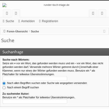
ch
or
n
eg
Suche
Anmelden
Registrieren
ne
en
m
ist
Foren-Übersicht
Suche
llz
el
rie
Suche
ug
de
re
rif
n
n
Suchanfrage
f
Suche nach Wörtern:
Setze ein
+
vor ein Wort, das gefunden werden muss und ein
-
vor ein Wort, das nicht
gefunden werden darf. Verwende mehrere Wörter getrennt durch
|
innerhalb einer
Klammer, wenn nur eines der Wörter gefunden werden muss. Benutze ein * als
Platzhalter für teilweise Übereinstimmungen.
Nach allen Begriffen suchen oder Suche wie angegeben verwenden
Nach einem Begriff suchen
Zu suchender Autor:
Benutze ein * als Platzhalter für teilweise Übereinstimmungen.