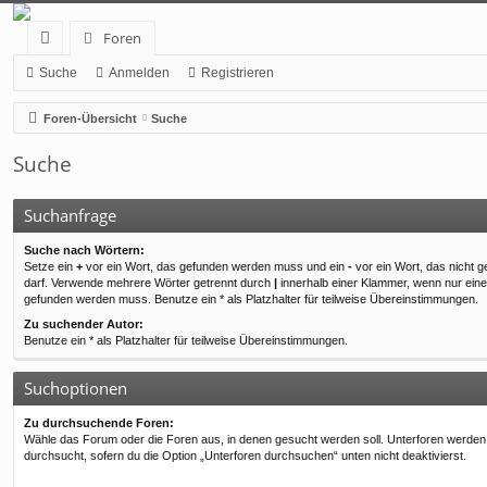
Foren
ch
Suche
Anmelden
Registrieren
ne
Foren-Übersicht
Suche
llz
Suche
ug
rif
Suchanfrage
f
Suche nach Wörtern:
Setze ein
+
vor ein Wort, das gefunden werden muss und ein
-
vor ein Wort, das nicht 
darf. Verwende mehrere Wörter getrennt durch
|
innerhalb einer Klammer, wenn nur ein
gefunden werden muss. Benutze ein * als Platzhalter für teilweise Übereinstimmungen.
Zu suchender Autor:
Benutze ein * als Platzhalter für teilweise Übereinstimmungen.
Suchoptionen
Zu durchsuchende Foren:
Wähle das Forum oder die Foren aus, in denen gesucht werden soll. Unterforen werden
durchsucht, sofern du die Option „Unterforen durchsuchen“ unten nicht deaktivierst.