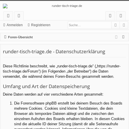
Such
E
ch
or
n
eg
Anmelden
Registrieren
ne
en
m
ist
S
Foren-Übersicht
llz
el
rie
u
c
runder-tisch-triage.de - Datenschutzerklärung
ug
de
re
h
rif
n
n
e
Diese Richtlinie beschreibt, wie „runder-tisch-triage.de“ („https://runder-
f
tisch-triage.de/Forum“) (im Folgenden „der Betreiber“) die Daten
verwendet, die während deines Foren-Besuchs gesammelt werden.
Umfang und Art der Datenspeicherung
Deine Daten werden auf vier verschiedene Arten gesammelt:
Die Forensoftware phpBB erstellt bei deinem Besuch des Boards
mehrere Cookies. Cookies sind kleine Textdateien, die dein
Browser als temporäre Dateien ablegt und die zwischen den
einzelnen Aufrufen des Boards erhalten bleiben. In diesen Cookies
sind die aktuelle ID deiner Sitzung (damit dir alle Seitenaufrufe