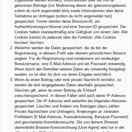
zugeordnet werden können), Informationen über die von dir
gelesenen Beiträge (zur Markierung dieser als gelesen/ungelesen;
sofern du nicht angemeldet bist) sowie Informationen über deine
Teilnahme an Umfragen (sofern du nicht angemeldet bist)
gespeichert. Ferner werden deine Benutzer-ID, ein
Authentifizierungsschlüssel und eine Session-ID gespeichert. Die
Cookies haben standardmäßig eine Gültigkeit von einem Jahr. Alle
Cookies kannst du jederzeit über die Funktion „Alle Cookies
löschen“ löschen.
Weiterhin werden die Daten gespeichert, die du bei der
Registrierung, in deinem Profil oder deinem persönlichem Bereich
angibst. Für die Registrierung sind mindestens ein eindeutiger
Benutzername, eine E-Mail-Adresse und ein Passwort notwendig.
Wenn durch den Betreiber weitere Daten als notwendig festgelegt
wurden, so ist dies für dich vor deren Eingabe ersichtlich.
Wenn du einen Beitrag oder eine private Nachricht erstellst, so
werden die dort eingegebenen Daten ebenfalls gespeichert.
Gleiches gilt, wenn du einen Beitrag als Entwurf
zwischenspeicherst. In diesen Fällen wird auch deine IP-Adresse
gespeichert. Die IP-Adresse wird weiterhin bei folgenden Aktionen
gespeichert: Löschen und Ändern von Beiträgen (dazu zählen
Private Nachrichten und Umfragen), Änderungen an zentralen
Profildaten (E-Mail-Adresse, Kontoaktivierung, Benutzer-Passwort)
und gescheiterte Anmeldeversuche. Die von deinem Browser
übermittelte Browser-Kennzeichnung (User Agent) wird nur in der