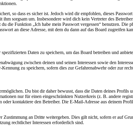
nktionen.
ert, so dass es sicher ist. Jedoch wird dir empfohlen, dieses Passwor
it ihm sorgsam um. Insbesondere wird dich kein Vertreter des Betreibe
nst du die Funktion „Ich habe mein Passwort vergessen“ benutzen. Di
asswort an diese Adresse, mit dem du dann auf das Board zugreifen kan
r spezifizierten Daten zu speichern, um das Board betreiben und anbiet
ssenabwägung zwischen deinen und seinen Interessen sowie den Interes
-Kennung zu speichern, sofern dies zur Gefahrenabwehr oder zur recht
möglichen. Du bist dir daher bewusst, dass die Daten deines Profils und
mationen nur für einen eingeschränkten Nutzerkreis (z. B. andere regist
oder kontaktiere den Betreiber. Die E-Mail-Adresse aus deinem Profil 
r Zustimmung an Dritte weitergeben. Dies gilt nicht, sofern er auf Gr
zung rechtlicher Interessen erforderlich sind.