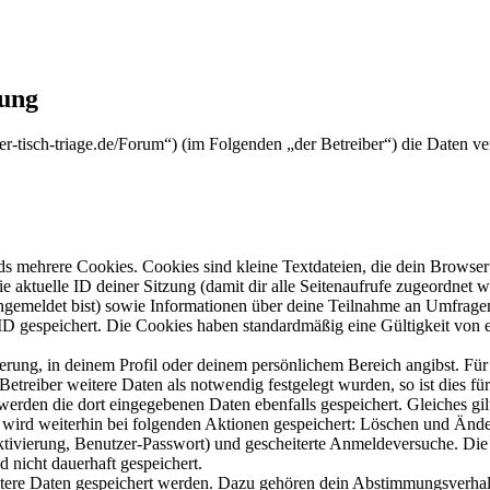
rung
runder-tisch-triage.de/Forum“) (im Folgenden „der Betreiber“) die Date
s mehrere Cookies. Cookies sind kleine Textdateien, die dein Browser 
ie aktuelle ID deiner Sitzung (damit dir alle Seitenaufrufe zugeordnet
angemeldet bist) sowie Informationen über deine Teilnahme an Umfragen
ID gespeichert. Die Cookies haben standardmäßig eine Gültigkeit von e
ierung, in deinem Profil oder deinem persönlichem Bereich angibst. Für
reiber weitere Daten als notwendig festgelegt wurden, so ist dies für 
 werden die dort eingegebenen Daten ebenfalls gespeichert. Gleiches gi
e wird weiterhin bei folgenden Aktionen gespeichert: Löschen und Änd
ktivierung, Benutzer-Passwort) und gescheiterte Anmeldeversuche. D
d nicht dauerhaft gespeichert.
eitere Daten gespeichert werden. Dazu gehören dein Abstimmungsverhal