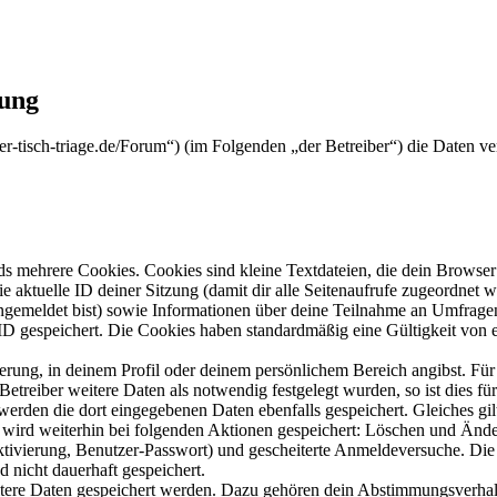
rung
runder-tisch-triage.de/Forum“) (im Folgenden „der Betreiber“) die Date
s mehrere Cookies. Cookies sind kleine Textdateien, die dein Browser 
ie aktuelle ID deiner Sitzung (damit dir alle Seitenaufrufe zugeordnet
angemeldet bist) sowie Informationen über deine Teilnahme an Umfragen
ID gespeichert. Die Cookies haben standardmäßig eine Gültigkeit von e
ierung, in deinem Profil oder deinem persönlichem Bereich angibst. Für
reiber weitere Daten als notwendig festgelegt wurden, so ist dies für 
 werden die dort eingegebenen Daten ebenfalls gespeichert. Gleiches gi
e wird weiterhin bei folgenden Aktionen gespeichert: Löschen und Änd
ktivierung, Benutzer-Passwort) und gescheiterte Anmeldeversuche. D
d nicht dauerhaft gespeichert.
eitere Daten gespeichert werden. Dazu gehören dein Abstimmungsverhal