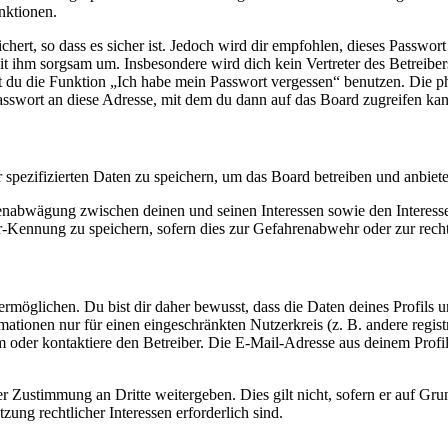
nktionen.
ert, so dass es sicher ist. Jedoch wird dir empfohlen, dieses Passwor
it ihm sorgsam um. Insbesondere wird dich kein Vertreter des Betreibe
nst du die Funktion „Ich habe mein Passwort vergessen“ benutzen. Di
asswort an diese Adresse, mit dem du dann auf das Board zugreifen kan
r spezifizierten Daten zu speichern, um das Board betreiben und anbiet
ssenabwägung zwischen deinen und seinen Interessen sowie den Interes
-Kennung zu speichern, sofern dies zur Gefahrenabwehr oder zur recht
möglichen. Du bist dir daher bewusst, dass die Daten deines Profils und
mationen nur für einen eingeschränkten Nutzerkreis (z. B. andere regist
oder kontaktiere den Betreiber. Die E-Mail-Adresse aus deinem Profil 
r Zustimmung an Dritte weitergeben. Dies gilt nicht, sofern er auf Gr
zung rechtlicher Interessen erforderlich sind.