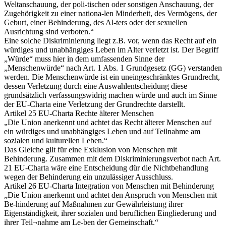
Weltanschauung, der poli-tischen oder sonstigen Anschauung, der
Zugehörigkeit zu einer nationa-len Minderheit, des Vermögens, der
Geburt, einer Behinderung, des Al-ters oder der sexuellen
Ausrichtung sind verboten.“
Eine solche Diskriminierung liegt z.B. vor, wenn das Recht auf ein
würdiges und unabhängiges Leben im Alter verletzt ist. Der Begriff
„Würde“ muss hier in dem umfassenden Sinne der
„Menschenwürde“ nach Art. 1 Abs. 1 Grundgesetz (GG) verstanden
werden. Die Menschenwürde ist ein uneingeschränktes Grundrecht,
dessen Verletzung durch eine Auswahlentscheidung diese
grundsätzlich verfassungswidrig machen würde und auch im Sinne
der EU-Charta eine Verletzung der Grundrechte darstellt.
Artikel 25 EU-Charta Rechte älterer Menschen
„Die Union anerkennt und achtet das Recht älterer Menschen auf
ein würdiges und unabhängiges Leben und auf Teilnahme am
sozialen und kulturellen Leben.“
Das Gleiche gilt für eine Exklusion von Menschen mit
Behinderung. Zusammen mit dem Diskriminierungsverbot nach Art.
21 EU-Charta wäre eine Entscheidung dür die Nichtbehandlung
wegen der Behinderung ein unzulässiger Ausschluss.
Artikel 26 EU-Charta Integration von Menschen mit Behinderung
„Die Union anerkennt und achtet den Anspruch von Menschen mit
Be-hinderung auf Maßnahmen zur Gewährleistung ihrer
Eigenständigkeit, ihrer sozialen und beruflichen Eingliederung und
ihrer Teil¬nahme am Le-ben der Gemeinschaft.“