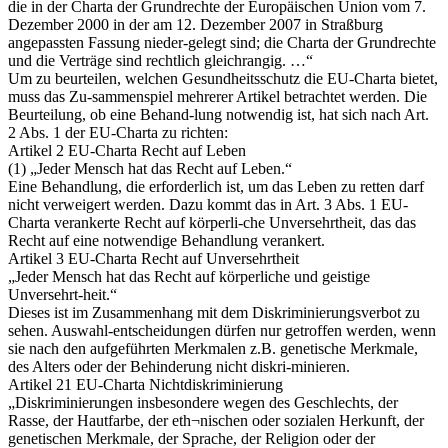
die in der Charta der Grundrechte der Europäischen Union vom 7.
Dezember 2000 in der am 12. Dezember 2007 in Straßburg
angepassten Fassung nieder-gelegt sind; die Charta der Grundrechte
und die Verträge sind rechtlich gleichrangig. …“
Um zu beurteilen, welchen Gesundheitsschutz die EU-Charta bietet,
muss das Zu-sammenspiel mehrerer Artikel betrachtet werden. Die
Beurteilung, ob eine Behand-lung notwendig ist, hat sich nach Art.
2 Abs. 1 der EU-Charta zu richten:
Artikel 2 EU-Charta Recht auf Leben
(1) „Jeder Mensch hat das Recht auf Leben.“
Eine Behandlung, die erforderlich ist, um das Leben zu retten darf
nicht verweigert werden. Dazu kommt das in Art. 3 Abs. 1 EU-
Charta verankerte Recht auf körperli-che Unversehrtheit, das das
Recht auf eine notwendige Behandlung verankert.
Artikel 3 EU-Charta Recht auf Unversehrtheit
„Jeder Mensch hat das Recht auf körperliche und geistige
Unversehrt-heit.“
Dieses ist im Zusammenhang mit dem Diskriminierungsverbot zu
sehen. Auswahl-entscheidungen dürfen nur getroffen werden, wenn
sie nach den aufgeführten Merkmalen z.B. genetische Merkmale,
des Alters oder der Behinderung nicht diskri-minieren.
Artikel 21 EU-Charta Nichtdiskriminierung
„Diskriminierungen insbesondere wegen des Geschlechts, der
Rasse, der Hautfarbe, der eth¬nischen oder sozialen Herkunft, der
genetischen Merkmale, der Sprache, der Religion oder der