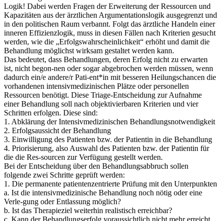
Logik! Dabei werden Fragen der Erweiterung der Ressourcen und
Kapazitäten aus der ärztlichen Argumentationslogik ausgegrenzt und
in den politischen Raum verbannt. Folgt das ärztliche Handeln einer
inneren Effizienzlogik, muss in diesen Fällen nach Kriterien gesucht
werden, wie die „Erfolgswahrscheinlichkeit“ erhöht und damit die
Behandlung möglichst wirksam gestaltet werden kann.
Das bedeutet, dass Behandlungen, deren Erfolg nicht zu erwarten
ist, nicht begon-nen oder sogar abgebrochen werden müssen, wenn
dadurch ein/e andere/r Pati-ent*in mit besseren Heilungschancen die
vorhandenen intensivmedizinischen Plätze oder personellen
Ressourcen benötigt. Diese Triage-Entscheidung zur Aufnahme
einer Behandlung soll nach objektivierbaren Kriterien und vier
Schritten erfolgen. Diese sind:
1. Abklärung der Intensivmedizinischen Behandlungsnotwendigkeit
2. Erfolgsaussicht der Behandlung
3. Einwilligung des Patienten bzw. der Patientin in die Behandlung
4. Priorisierung, also Auswahl des Patienten bzw. der Patientin für
die die Res-sourcen zur Verfügung gestellt werden.
Bei der Entscheidung über den Behandlungsabbruch sollen
folgende zwei Schritte geprüft werden:
1. Die permanente patientenzentrierte Prüfung mit den Unterpunkten
a. Ist die intensivmedizinische Behandlung noch nötig oder eine
Verle-gung oder Entlassung möglich?
b. Ist das Therapieziel weiterhin realistisch erreichbar?
c. Kann der Behandlungserfolg voraussichtlich nicht mehr erreicht