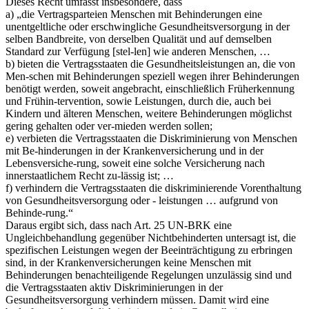
Dieses Recht umfasst insbesondere, dass
a) „die Vertragsparteien Menschen mit Behinderungen eine
unentgeltliche oder erschwingliche Gesundheitsversorgung in der
selben Bandbreite, von derselben Qualität und auf demselben
Standard zur Verfügung [stel-len] wie anderen Menschen, …
b) bieten die Vertragsstaaten die Gesundheitsleistungen an, die von
Men-schen mit Behinderungen speziell wegen ihrer Behinderungen
benötigt werden, soweit angebracht, einschließlich Früherkennung
und Frühin-tervention, sowie Leistungen, durch die, auch bei
Kindern und älteren Menschen, weitere Behinderungen möglichst
gering gehalten oder ver-mieden werden sollen;
e) verbieten die Vertragsstaaten die Diskriminierung von Menschen
mit Be-hinderungen in der Krankenversicherung und in der
Lebensversiche-rung, soweit eine solche Versicherung nach
innerstaatlichem Recht zu-lässig ist; …
f) verhindern die Vertragsstaaten die diskriminierende Vorenthaltung
von Gesundheitsversorgung oder - leistungen … aufgrund von
Behinde-rung.“
Daraus ergibt sich, dass nach Art. 25 UN-BRK eine
Ungleichbehandlung gegenüber Nichtbehinderten untersagt ist, die
spezifischen Leistungen wegen der Beeinträchtigung zu erbringen
sind, in der Krankenversicherungen keine Menschen mit
Behinderungen benachteiligende Regelungen unzulässig sind und
die Vertragsstaaten aktiv Diskriminierungen in der
Gesundheitsversorgung verhindern müssen. Damit wird eine